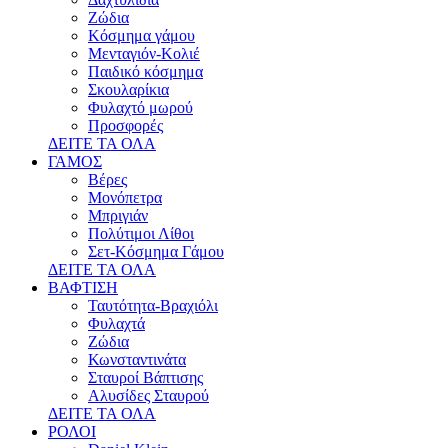
Ζώδια
Κόσμημα γάμου
Μενταγιόν-Κολιέ
Παιδικό κόσμημα
Σκουλαρίκια
Φυλαχτό μωρού
Προσφορές
ΔΕΙΤΕ ΤΑ ΟΛΑ
ΓΑΜΟΣ
Βέρες
Μονόπετρα
Μπριγιάν
Πολύτιμοι Λίθοι
Σετ-Κόσμημα Γάμου
ΔΕΙΤΕ ΤΑ ΟΛΑ
ΒΑΦΤΙΣΗ
Ταυτότητα-Βραχιόλι
Φυλαχτά
Ζώδια
Κωνσταντινάτα
Σταυροί Βάπτισης
Αλυσίδες Σταυρού
ΔΕΙΤΕ ΤΑ ΟΛΑ
ΡΟΛΟΙ