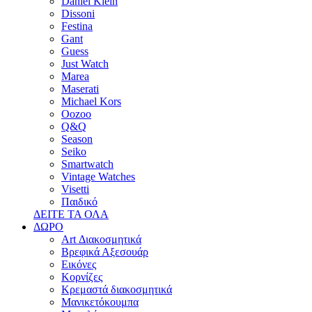
Daniel Klein
Dissoni
Festina
Gant
Guess
Just Watch
Marea
Maserati
Michael Kors
Oozoo
Q&Q
Season
Seiko
Smartwatch
Vintage Watches
Visetti
Παιδικό
ΔΕΙΤΕ ΤΑ ΟΛΑ
ΔΩΡΟ
Art Διακοσμητικά
Βρεφικά Αξεσουάρ
Εικόνες
Κορνίζες
Κρεμαστά διακοσμητικά
Μανικετόκουμπα