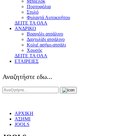
Μπρελόκ
Πορτοφόλια
Στυλό
Φυλαχτά Αυτοκινήτου
ΔΕΙΤΕ ΤΑ ΟΛΑ
ΑΝΔΡΙΚΟ
Βραχιόλι ατσάλινο
Δαχτυλίδι ατσάλινο
Κολιέ ασήμι-ατσάλι
Χρυσός
ΔΕΙΤΕ ΤΑ ΟΛΑ
ΕΤΑΙΡΕΙΕΣ
Αναζητήστε εδω...
ΑΡΧΙΚΗ
ΑΣΗΜΙ
JOOLS