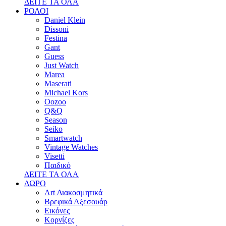
ΔΕΙΤΕ ΤΑ ΟΛΑ
ΡΟΛΟΙ
Daniel Klein
Dissoni
Festina
Gant
Guess
Just Watch
Marea
Maserati
Michael Kors
Oozoo
Q&Q
Season
Seiko
Smartwatch
Vintage Watches
Visetti
Παιδικό
ΔΕΙΤΕ ΤΑ ΟΛΑ
ΔΩΡΟ
Art Διακοσμητικά
Βρεφικά Αξεσουάρ
Εικόνες
Κορνίζες