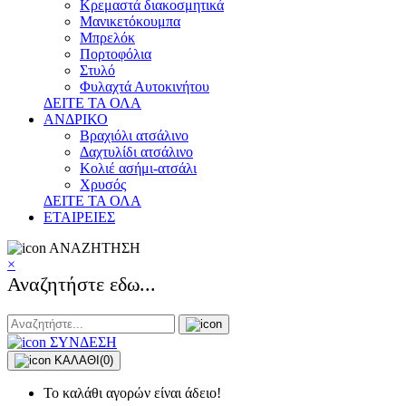
Κρεμαστά διακοσμητικά
Μανικετόκουμπα
Μπρελόκ
Πορτοφόλια
Στυλό
Φυλαχτά Αυτοκινήτου
ΔΕΙΤΕ ΤΑ ΟΛΑ
ΑΝΔΡΙΚΟ
Βραχιόλι ατσάλινο
Δαχτυλίδι ατσάλινο
Κολιέ ασήμι-ατσάλι
Χρυσός
ΔΕΙΤΕ ΤΑ ΟΛΑ
ΕΤΑΙΡΕΙΕΣ
ΑΝΑΖΗΤΗΣΗ
×
Αναζητήστε εδω...
ΣΥΝΔΕΣΗ
ΚΑΛΑΘΙ
(0)
Το καλάθι αγορών είναι άδειο!