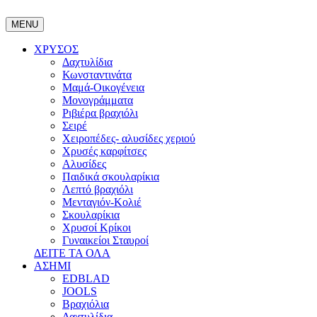
MENU
ΧΡΥΣΟΣ
Δαχτυλίδια
Κωνσταντινάτα
Μαμά-Οικογένεια
Μονογράμματα
Ριβιέρα βραχιόλι
Σειρέ
Χειροπέδες- αλυσίδες χεριού
Χρυσές καρφίτσες
Αλυσίδες
Παιδικά σκουλαρίκια
Λεπτό βραχιόλι
Μενταγιόν-Κολιέ
Σκουλαρίκια
Χρυσοί Κρίκοι
Γυναικείοι Σταυροί
ΔΕΙΤΕ ΤΑ ΟΛΑ
ΑΣΗΜΙ
EDBLAD
JOOLS
Βραχιόλια
Δαχτυλίδια