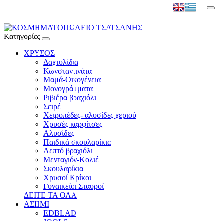
Κατηγορίες
ΧΡΥΣΟΣ
Δαχτυλίδια
Κωνσταντινάτα
Μαμά-Οικογένεια
Μονογράμματα
Ριβιέρα βραχιόλι
Σειρέ
Χειροπέδες- αλυσίδες χεριού
Χρυσές καρφίτσες
Αλυσίδες
Παιδικά σκουλαρίκια
Λεπτό βραχιόλι
Μενταγιόν-Κολιέ
Σκουλαρίκια
Χρυσοί Κρίκοι
Γυναικείοι Σταυροί
ΔΕΙΤΕ ΤΑ ΟΛΑ
ΑΣΗΜΙ
EDBLAD