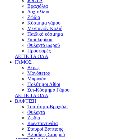
JOOLS
Βραχιόλια
Δαχτυλίδια
Ζώδια
Κόσμημα γάμου
Μενταγιόν-Κολιέ
Παιδικό κόσμημα
Σκουλαρίκια
Φυλαχτό μωρού
Προσφορές
ΔΕΙΤΕ ΤΑ ΟΛΑ
ΓΑΜΟΣ
Βέρες
Μονόπετρα
Μπριγιάν
Πολύτιμοι Λίθοι
Σετ-Κόσμημα Γάμου
ΔΕΙΤΕ ΤΑ ΟΛΑ
ΒΑΦΤΙΣΗ
Ταυτότητα-Βραχιόλι
Φυλαχτά
Ζώδια
Κωνσταντινάτα
Σταυροί Βάπτισης
Αλυσίδες Σταυρού