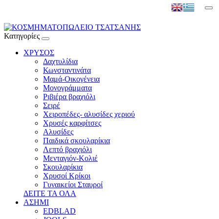
Κατηγορίες
ΧΡΥΣΟΣ
Δαχτυλίδια
Κωνσταντινάτα
Μαμά-Οικογένεια
Μονογράμματα
Ριβιέρα βραχιόλι
Σειρέ
Χειροπέδες- αλυσίδες χεριού
Χρυσές καρφίτσες
Αλυσίδες
Παιδικά σκουλαρίκια
Λεπτό βραχιόλι
Μενταγιόν-Κολιέ
Σκουλαρίκια
Χρυσοί Κρίκοι
Γυναικείοι Σταυροί
ΔΕΙΤΕ ΤΑ ΟΛΑ
ΑΣΗΜΙ
EDBLAD