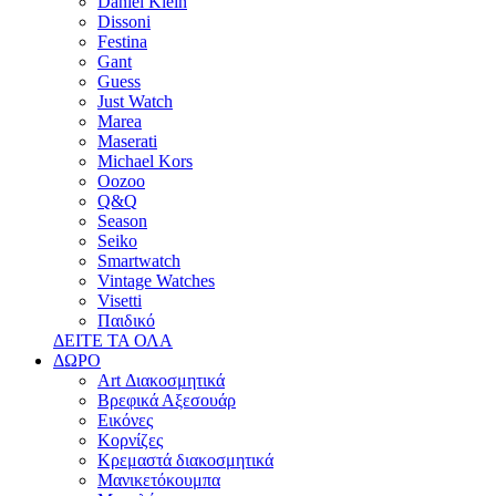
Daniel Klein
Dissoni
Festina
Gant
Guess
Just Watch
Marea
Maserati
Michael Kors
Oozoo
Q&Q
Season
Seiko
Smartwatch
Vintage Watches
Visetti
Παιδικό
ΔΕΙΤΕ ΤΑ ΟΛΑ
ΔΩΡΟ
Art Διακοσμητικά
Βρεφικά Αξεσουάρ
Εικόνες
Κορνίζες
Κρεμαστά διακοσμητικά
Μανικετόκουμπα