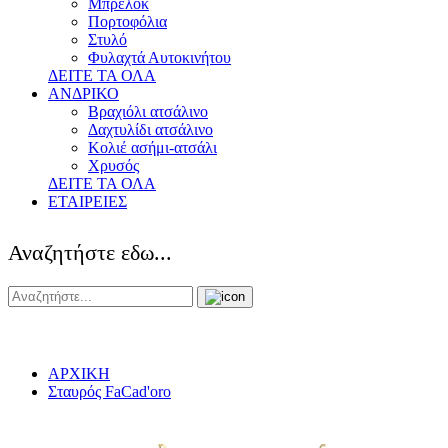
Μπρελόκ
Πορτοφόλια
Στυλό
Φυλαχτά Αυτοκινήτου
ΔΕΙΤΕ ΤΑ ΟΛΑ
ΑΝΔΡΙΚΟ
Βραχιόλι ατσάλινο
Δαχτυλίδι ατσάλινο
Κολιέ ασήμι-ατσάλι
Χρυσός
ΔΕΙΤΕ ΤΑ ΟΛΑ
ΕΤΑΙΡΕΙΕΣ
Αναζητήστε εδω...
ΑΡΧΙΚΗ
Σταυρός FaCad'oro