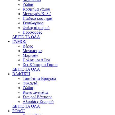
Ζώδια
Κόσμημα γάμου
Μενταγιόν-Κολιέ
Παιδικό κόσμημα
Σκουλαρίκια
Φυλαχτό μωρού
Προσφορές
ΔΕΙΤΕ ΤΑ ΟΛΑ
ΓΑΜΟΣ
Βέρες
Μονόπετρα
Μπριγιάν
Πολύτιμοι Λίθοι
Σετ-Κόσμημα Γάμου
ΔΕΙΤΕ ΤΑ ΟΛΑ
ΒΑΦΤΙΣΗ
Ταυτότητα-Βραχιόλι
Φυλαχτά
Ζώδια
Κωνσταντινάτα
Σταυροί Βάπτισης
Αλυσίδες Σταυρού
ΔΕΙΤΕ ΤΑ ΟΛΑ
ΡΟΛΟΙ