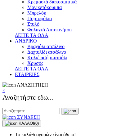
Κρεμαστά διακοσμητικά
Μανικετόκουμπα
Μπρελόκ
Πορτοφόλια
Στυλό
Φυλαχτά Αυτοκινήτου
ΔΕΙΤΕ ΤΑ ΟΛΑ
ΑΝΔΡΙΚΟ
Βραχιόλι ατσάλινο
Δαχτυλίδι ατσάλινο
Κολιέ ασήμι-ατσάλι
Χρυσός
ΔΕΙΤΕ ΤΑ ΟΛΑ
ΕΤΑΙΡΕΙΕΣ
ΑΝΑΖΗΤΗΣΗ
×
Αναζητήστε εδω...
ΣΥΝΔΕΣΗ
ΚΑΛΑΘΙ
(0)
Το καλάθι αγορών είναι άδειο!