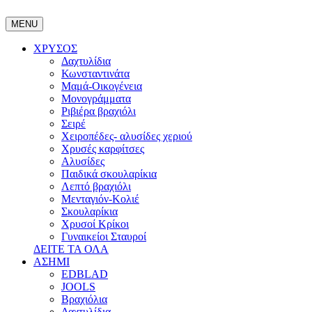
MENU
ΧΡΥΣΟΣ
Δαχτυλίδια
Κωνσταντινάτα
Μαμά-Οικογένεια
Μονογράμματα
Ριβιέρα βραχιόλι
Σειρέ
Χειροπέδες- αλυσίδες χεριού
Χρυσές καρφίτσες
Αλυσίδες
Παιδικά σκουλαρίκια
Λεπτό βραχιόλι
Μενταγιόν-Κολιέ
Σκουλαρίκια
Χρυσοί Κρίκοι
Γυναικείοι Σταυροί
ΔΕΙΤΕ ΤΑ ΟΛΑ
ΑΣΗΜΙ
EDBLAD
JOOLS
Βραχιόλια
Δαχτυλίδια