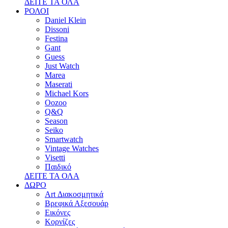
ΔΕΙΤΕ ΤΑ ΟΛΑ
ΡΟΛΟΙ
Daniel Klein
Dissoni
Festina
Gant
Guess
Just Watch
Marea
Maserati
Michael Kors
Oozoo
Q&Q
Season
Seiko
Smartwatch
Vintage Watches
Visetti
Παιδικό
ΔΕΙΤΕ ΤΑ ΟΛΑ
ΔΩΡΟ
Art Διακοσμητικά
Βρεφικά Αξεσουάρ
Εικόνες
Κορνίζες