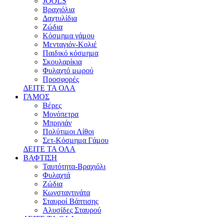
JOOLS
Βραχιόλια
Δαχτυλίδια
Ζώδια
Κόσμημα γάμου
Μενταγιόν-Κολιέ
Παιδικό κόσμημα
Σκουλαρίκια
Φυλαχτό μωρού
Προσφορές
ΔΕΙΤΕ ΤΑ ΟΛΑ
ΓΑΜΟΣ
Βέρες
Μονόπετρα
Μπριγιάν
Πολύτιμοι Λίθοι
Σετ-Κόσμημα Γάμου
ΔΕΙΤΕ ΤΑ ΟΛΑ
ΒΑΦΤΙΣΗ
Ταυτότητα-Βραχιόλι
Φυλαχτά
Ζώδια
Κωνσταντινάτα
Σταυροί Βάπτισης
Αλυσίδες Σταυρού