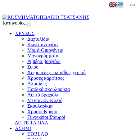
Κατηγορίες
ΧΡΥΣΟΣ
Δαχτυλίδια
Κωνσταντινάτα
Μαμά-Οικογένεια
Μονογράμματα
Ριβιέρα βραχιόλι
Σειρέ
Χειροπέδες- αλυσίδες χεριού
Χρυσές καρφίτσες
Αλυσίδες
Παιδικά σκουλαρίκια
Λεπτό βραχιόλι
Μενταγιόν-Κολιέ
Σκουλαρίκια
Χρυσοί Κρίκοι
Γυναικείοι Σταυροί
ΔΕΙΤΕ ΤΑ ΟΛΑ
ΑΣΗΜΙ
EDBLAD