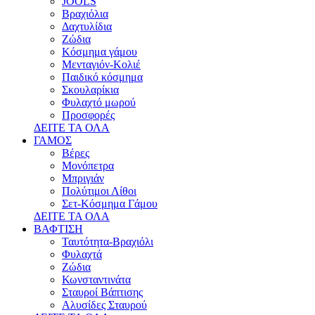
JOOLS
Βραχιόλια
Δαχτυλίδια
Ζώδια
Κόσμημα γάμου
Μενταγιόν-Κολιέ
Παιδικό κόσμημα
Σκουλαρίκια
Φυλαχτό μωρού
Προσφορές
ΔΕΙΤΕ ΤΑ ΟΛΑ
ΓΑΜΟΣ
Βέρες
Μονόπετρα
Μπριγιάν
Πολύτιμοι Λίθοι
Σετ-Κόσμημα Γάμου
ΔΕΙΤΕ ΤΑ ΟΛΑ
ΒΑΦΤΙΣΗ
Ταυτότητα-Βραχιόλι
Φυλαχτά
Ζώδια
Κωνσταντινάτα
Σταυροί Βάπτισης
Αλυσίδες Σταυρού