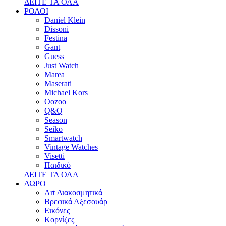
ΔΕΙΤΕ ΤΑ ΟΛΑ
ΡΟΛΟΙ
Daniel Klein
Dissoni
Festina
Gant
Guess
Just Watch
Marea
Maserati
Michael Kors
Oozoo
Q&Q
Season
Seiko
Smartwatch
Vintage Watches
Visetti
Παιδικό
ΔΕΙΤΕ ΤΑ ΟΛΑ
ΔΩΡΟ
Art Διακοσμητικά
Βρεφικά Αξεσουάρ
Εικόνες
Κορνίζες