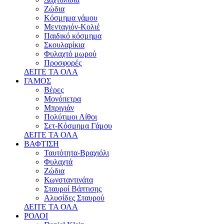
Ζώδια
Κόσμημα γάμου
Μενταγιόν-Κολιέ
Παιδικό κόσμημα
Σκουλαρίκια
Φυλαχτό μωρού
Προσφορές
ΔΕΙΤΕ ΤΑ ΟΛΑ
ΓΑΜΟΣ
Βέρες
Μονόπετρα
Μπριγιάν
Πολύτιμοι Λίθοι
Σετ-Κόσμημα Γάμου
ΔΕΙΤΕ ΤΑ ΟΛΑ
ΒΑΦΤΙΣΗ
Ταυτότητα-Βραχιόλι
Φυλαχτά
Ζώδια
Κωνσταντινάτα
Σταυροί Βάπτισης
Αλυσίδες Σταυρού
ΔΕΙΤΕ ΤΑ ΟΛΑ
ΡΟΛΟΙ