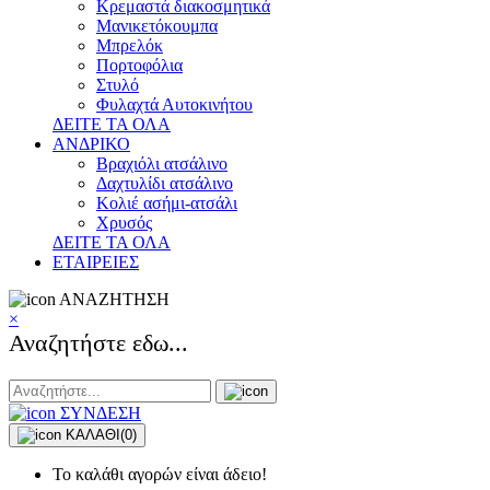
Κρεμαστά διακοσμητικά
Μανικετόκουμπα
Μπρελόκ
Πορτοφόλια
Στυλό
Φυλαχτά Αυτοκινήτου
ΔΕΙΤΕ ΤΑ ΟΛΑ
ΑΝΔΡΙΚΟ
Βραχιόλι ατσάλινο
Δαχτυλίδι ατσάλινο
Κολιέ ασήμι-ατσάλι
Χρυσός
ΔΕΙΤΕ ΤΑ ΟΛΑ
ΕΤΑΙΡΕΙΕΣ
ΑΝΑΖΗΤΗΣΗ
×
Αναζητήστε εδω...
ΣΥΝΔΕΣΗ
ΚΑΛΑΘΙ
(0)
Το καλάθι αγορών είναι άδειο!