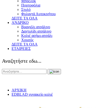
Μπρελόκ
Πορτοφόλια
Στυλό
Φυλαχτά Αυτοκινήτου
ΔΕΙΤΕ ΤΑ ΟΛΑ
ΑΝΔΡΙΚΟ
Βραχιόλι ατσάλινο
Δαχτυλίδι ατσάλινο
Κολιέ ασήμι-ατσάλι
Χρυσός
ΔΕΙΤΕ ΤΑ ΟΛΑ
ΕΤΑΙΡΕΙΕΣ
Αναζητήστε εδω...
ΑΡΧΙΚΗ
EDBLAD γυναικείο κολιέ