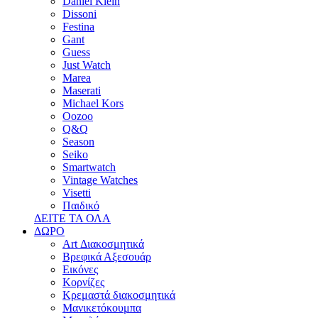
Daniel Klein
Dissoni
Festina
Gant
Guess
Just Watch
Marea
Maserati
Michael Kors
Oozoo
Q&Q
Season
Seiko
Smartwatch
Vintage Watches
Visetti
Παιδικό
ΔΕΙΤΕ ΤΑ ΟΛΑ
ΔΩΡΟ
Art Διακοσμητικά
Βρεφικά Αξεσουάρ
Εικόνες
Κορνίζες
Κρεμαστά διακοσμητικά
Μανικετόκουμπα