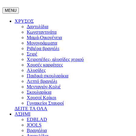
MENU
ΧΡΥΣΟΣ
Δαχτυλίδια
Κωνσταντινάτα
Μαμά-Οικογένεια
Μονογράμματα
Ριβιέρα βραχιόλι
Σειρέ
Χειροπέδες- αλυσίδες χεριού
Χρυσές καρφίτσες
Αλυσίδες
Παιδικά σκουλαρίκια
Λεπτό βραχιόλι
Μενταγιόν-Κολιέ
Σκουλαρίκια
Χρυσοί Κρίκοι
Γυναικείοι Σταυροί
ΔΕΙΤΕ ΤΑ ΟΛΑ
ΑΣΗΜΙ
EDBLAD
JOOLS
Βραχιόλια
Δαχτυλίδια