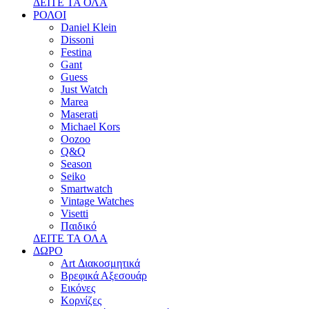
ΔΕΙΤΕ ΤΑ ΟΛΑ
ΡΟΛΟΙ
Daniel Klein
Dissoni
Festina
Gant
Guess
Just Watch
Marea
Maserati
Michael Kors
Oozoo
Q&Q
Season
Seiko
Smartwatch
Vintage Watches
Visetti
Παιδικό
ΔΕΙΤΕ ΤΑ ΟΛΑ
ΔΩΡΟ
Art Διακοσμητικά
Βρεφικά Αξεσουάρ
Εικόνες
Κορνίζες