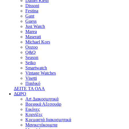
Daniel Klein
Dissoni
Festina
Gant
Guess
Just Watch
Marea
Maserati
Michael Kors
Oozoo
Q&Q
Season
Seiko
Smartwatch
Vintage Watches
Visetti
Παιδικό
ΔΕΙΤΕ ΤΑ ΟΛΑ
ΔΩΡΟ
Art Διακοσμητικά
Βρεφικά Αξεσουάρ
Εικόνες
Κορνίζες
Κρεμαστά διακοσμητικά
Μανικετόκουμπα