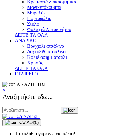
Κρεμαστά διακοσμητικά
Μανικετόκουμπα
Μπρελόκ
Πορτοφόλια
Στυλό
Φυλαχτά Αυτοκινήτου
ΔΕΙΤΕ ΤΑ ΟΛΑ
ΑΝΔΡΙΚΟ
Βραχιόλι ατσάλινο
Δαχτυλίδι ατσάλινο
Κολιέ ασήμι-ατσάλι
Χρυσός
ΔΕΙΤΕ ΤΑ ΟΛΑ
ΕΤΑΙΡΕΙΕΣ
ΑΝΑΖΗΤΗΣΗ
×
Αναζητήστε εδω...
ΣΥΝΔΕΣΗ
ΚΑΛΑΘΙ
(0)
Το καλάθι αγορών είναι άδειο!