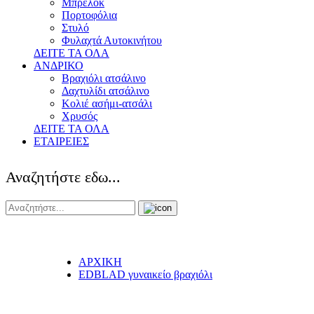
Μπρελόκ
Πορτοφόλια
Στυλό
Φυλαχτά Αυτοκινήτου
ΔΕΙΤΕ ΤΑ ΟΛΑ
ΑΝΔΡΙΚΟ
Βραχιόλι ατσάλινο
Δαχτυλίδι ατσάλινο
Κολιέ ασήμι-ατσάλι
Χρυσός
ΔΕΙΤΕ ΤΑ ΟΛΑ
ΕΤΑΙΡΕΙΕΣ
Αναζητήστε εδω...
ΑΡΧΙΚΗ
EDBLAD γυναικείο βραχιόλι