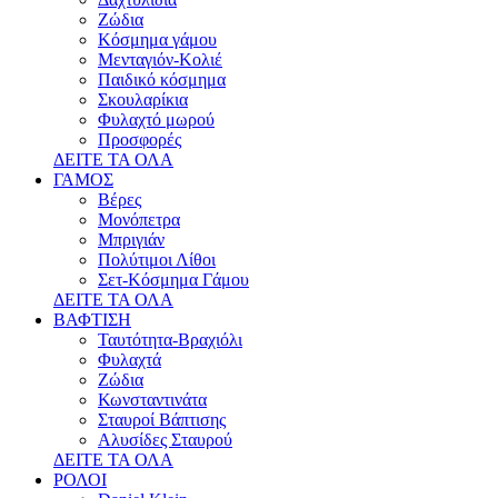
Ζώδια
Κόσμημα γάμου
Μενταγιόν-Κολιέ
Παιδικό κόσμημα
Σκουλαρίκια
Φυλαχτό μωρού
Προσφορές
ΔΕΙΤΕ ΤΑ ΟΛΑ
ΓΑΜΟΣ
Βέρες
Μονόπετρα
Μπριγιάν
Πολύτιμοι Λίθοι
Σετ-Κόσμημα Γάμου
ΔΕΙΤΕ ΤΑ ΟΛΑ
ΒΑΦΤΙΣΗ
Ταυτότητα-Βραχιόλι
Φυλαχτά
Ζώδια
Κωνσταντινάτα
Σταυροί Βάπτισης
Αλυσίδες Σταυρού
ΔΕΙΤΕ ΤΑ ΟΛΑ
ΡΟΛΟΙ