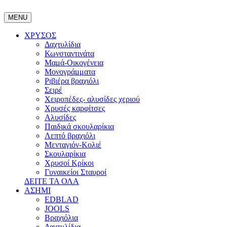
MENU
ΧΡΥΣΟΣ
Δαχτυλίδια
Κωνσταντινάτα
Μαμά-Οικογένεια
Μονογράμματα
Ριβιέρα βραχιόλι
Σειρέ
Χειροπέδες- αλυσίδες χεριού
Χρυσές καρφίτσες
Αλυσίδες
Παιδικά σκουλαρίκια
Λεπτό βραχιόλι
Μενταγιόν-Κολιέ
Σκουλαρίκια
Χρυσοί Κρίκοι
Γυναικείοι Σταυροί
ΔΕΙΤΕ ΤΑ ΟΛΑ
ΑΣΗΜΙ
EDBLAD
JOOLS
Βραχιόλια
Δαχτυλίδια