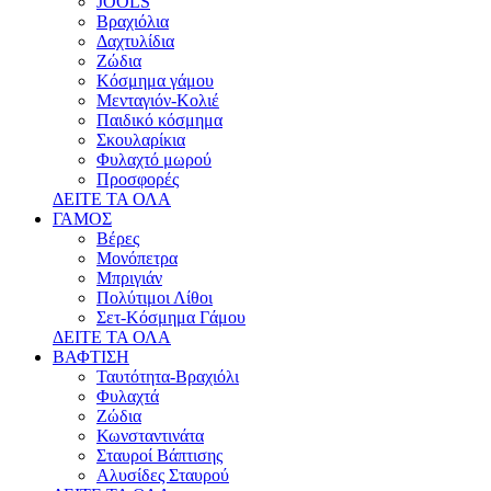
JOOLS
Βραχιόλια
Δαχτυλίδια
Ζώδια
Κόσμημα γάμου
Μενταγιόν-Κολιέ
Παιδικό κόσμημα
Σκουλαρίκια
Φυλαχτό μωρού
Προσφορές
ΔΕΙΤΕ ΤΑ ΟΛΑ
ΓΑΜΟΣ
Βέρες
Μονόπετρα
Μπριγιάν
Πολύτιμοι Λίθοι
Σετ-Κόσμημα Γάμου
ΔΕΙΤΕ ΤΑ ΟΛΑ
ΒΑΦΤΙΣΗ
Ταυτότητα-Βραχιόλι
Φυλαχτά
Ζώδια
Κωνσταντινάτα
Σταυροί Βάπτισης
Αλυσίδες Σταυρού