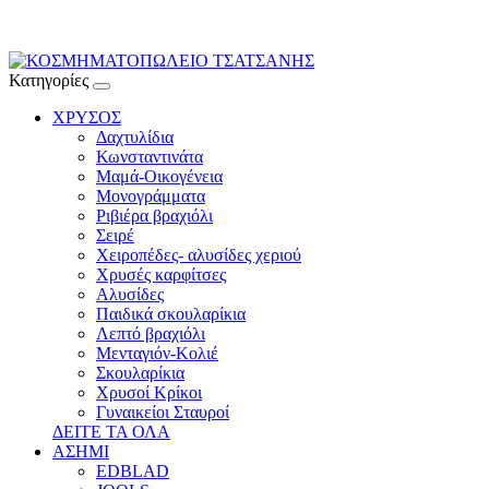
Κατηγορίες
ΧΡΥΣΟΣ
Δαχτυλίδια
Κωνσταντινάτα
Μαμά-Οικογένεια
Μονογράμματα
Ριβιέρα βραχιόλι
Σειρέ
Χειροπέδες- αλυσίδες χεριού
Χρυσές καρφίτσες
Αλυσίδες
Παιδικά σκουλαρίκια
Λεπτό βραχιόλι
Μενταγιόν-Κολιέ
Σκουλαρίκια
Χρυσοί Κρίκοι
Γυναικείοι Σταυροί
ΔΕΙΤΕ ΤΑ ΟΛΑ
ΑΣΗΜΙ
EDBLAD