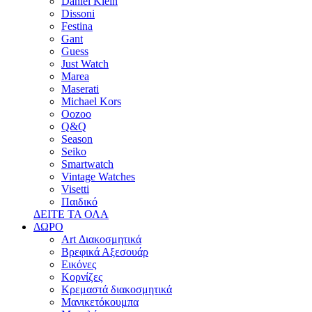
Daniel Klein
Dissoni
Festina
Gant
Guess
Just Watch
Marea
Maserati
Michael Kors
Oozoo
Q&Q
Season
Seiko
Smartwatch
Vintage Watches
Visetti
Παιδικό
ΔΕΙΤΕ ΤΑ ΟΛΑ
ΔΩΡΟ
Art Διακοσμητικά
Βρεφικά Αξεσουάρ
Εικόνες
Κορνίζες
Κρεμαστά διακοσμητικά
Μανικετόκουμπα