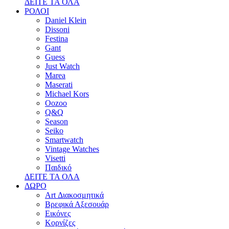
ΔΕΙΤΕ ΤΑ ΟΛΑ
ΡΟΛΟΙ
Daniel Klein
Dissoni
Festina
Gant
Guess
Just Watch
Marea
Maserati
Michael Kors
Oozoo
Q&Q
Season
Seiko
Smartwatch
Vintage Watches
Visetti
Παιδικό
ΔΕΙΤΕ ΤΑ ΟΛΑ
ΔΩΡΟ
Art Διακοσμητικά
Βρεφικά Αξεσουάρ
Εικόνες
Κορνίζες