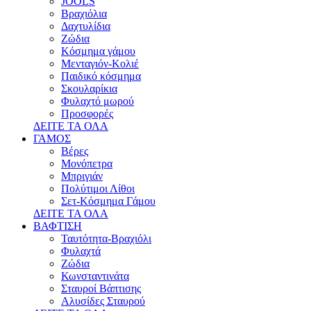
JOOLS
Βραχιόλια
Δαχτυλίδια
Ζώδια
Κόσμημα γάμου
Μενταγιόν-Κολιέ
Παιδικό κόσμημα
Σκουλαρίκια
Φυλαχτό μωρού
Προσφορές
ΔΕΙΤΕ ΤΑ ΟΛΑ
ΓΑΜΟΣ
Βέρες
Μονόπετρα
Μπριγιάν
Πολύτιμοι Λίθοι
Σετ-Κόσμημα Γάμου
ΔΕΙΤΕ ΤΑ ΟΛΑ
ΒΑΦΤΙΣΗ
Ταυτότητα-Βραχιόλι
Φυλαχτά
Ζώδια
Κωνσταντινάτα
Σταυροί Βάπτισης
Αλυσίδες Σταυρού