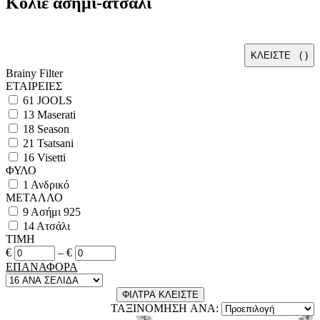
Κολιέ ασήμι-ατσάλι
ΚΛΕΙΣΤΕ (
)
Brainy Filter
ΕΤΑΙΡΕΙΕΣ
61
JOOLS
13
Maserati
18
Season
21
Tsatsani
16
Visetti
ΦΥΛΟ
1
Ανδρικό
ΜΕΤΑΛΛΟ
9
Ασήμι 925
14
Ατσάλι
ΤΙΜΗ
€
–
€
ΕΠΑΝΑΦΟΡΑ
ΦΙΛΤΡΑ
ΚΛΕΙΣΤΕ
ΤΑΞΙΝΟΜΗΣΗ ANA: