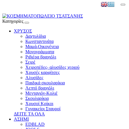
Κατηγορίες
ΧΡΥΣΟΣ
Δαχτυλίδια
Κωνσταντινάτα
Μαμά-Οικογένεια
Μονογράμματα
Ριβιέρα βραχιόλι
Σειρέ
Χειροπέδες- αλυσίδες χεριού
Χρυσές καρφίτσες
Αλυσίδες
Παιδικά σκουλαρίκια
Λεπτό βραχιόλι
Μενταγιόν-Κολιέ
Σκουλαρίκια
Χρυσοί Κρίκοι
Γυναικείοι Σταυροί
ΔΕΙΤΕ ΤΑ ΟΛΑ
ΑΣΗΜΙ
EDBLAD