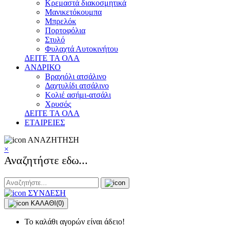
Κρεμαστά διακοσμητικά
Μανικετόκουμπα
Μπρελόκ
Πορτοφόλια
Στυλό
Φυλαχτά Αυτοκινήτου
ΔΕΙΤΕ ΤΑ ΟΛΑ
ΑΝΔΡΙΚΟ
Βραχιόλι ατσάλινο
Δαχτυλίδι ατσάλινο
Κολιέ ασήμι-ατσάλι
Χρυσός
ΔΕΙΤΕ ΤΑ ΟΛΑ
ΕΤΑΙΡΕΙΕΣ
ΑΝΑΖΗΤΗΣΗ
×
Αναζητήστε εδω...
ΣΥΝΔΕΣΗ
ΚΑΛΑΘΙ
(0)
Το καλάθι αγορών είναι άδειο!