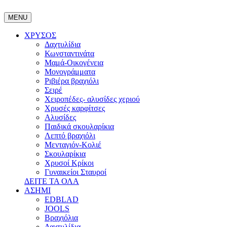
MENU
ΧΡΥΣΟΣ
Δαχτυλίδια
Κωνσταντινάτα
Μαμά-Οικογένεια
Μονογράμματα
Ριβιέρα βραχιόλι
Σειρέ
Χειροπέδες- αλυσίδες χεριού
Χρυσές καρφίτσες
Αλυσίδες
Παιδικά σκουλαρίκια
Λεπτό βραχιόλι
Μενταγιόν-Κολιέ
Σκουλαρίκια
Χρυσοί Κρίκοι
Γυναικείοι Σταυροί
ΔΕΙΤΕ ΤΑ ΟΛΑ
ΑΣΗΜΙ
EDBLAD
JOOLS
Βραχιόλια
Δαχτυλίδια