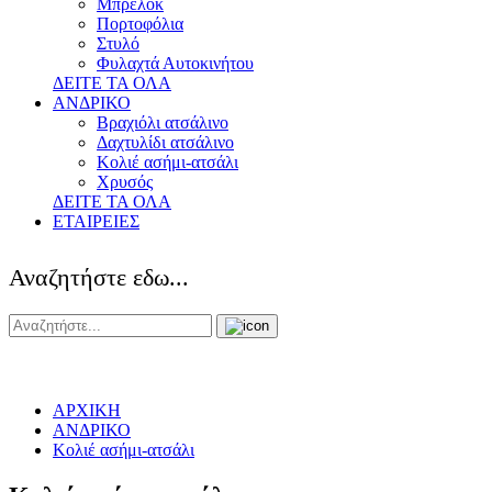
Μπρελόκ
Πορτοφόλια
Στυλό
Φυλαχτά Αυτοκινήτου
ΔΕΙΤΕ ΤΑ ΟΛΑ
ΑΝΔΡΙΚΟ
Βραχιόλι ατσάλινο
Δαχτυλίδι ατσάλινο
Κολιέ ασήμι-ατσάλι
Χρυσός
ΔΕΙΤΕ ΤΑ ΟΛΑ
ΕΤΑΙΡΕΙΕΣ
Αναζητήστε εδω...
ΑΡΧΙΚΗ
ΑΝΔΡΙΚΟ
Κολιέ ασήμι-ατσάλι