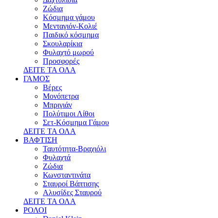
Ζώδια
Κόσμημα γάμου
Μενταγιόν-Κολιέ
Παιδικό κόσμημα
Σκουλαρίκια
Φυλαχτό μωρού
Προσφορές
ΔΕΙΤΕ ΤΑ ΟΛΑ
ΓΑΜΟΣ
Βέρες
Μονόπετρα
Μπριγιάν
Πολύτιμοι Λίθοι
Σετ-Κόσμημα Γάμου
ΔΕΙΤΕ ΤΑ ΟΛΑ
ΒΑΦΤΙΣΗ
Ταυτότητα-Βραχιόλι
Φυλαχτά
Ζώδια
Κωνσταντινάτα
Σταυροί Βάπτισης
Αλυσίδες Σταυρού
ΔΕΙΤΕ ΤΑ ΟΛΑ
ΡΟΛΟΙ