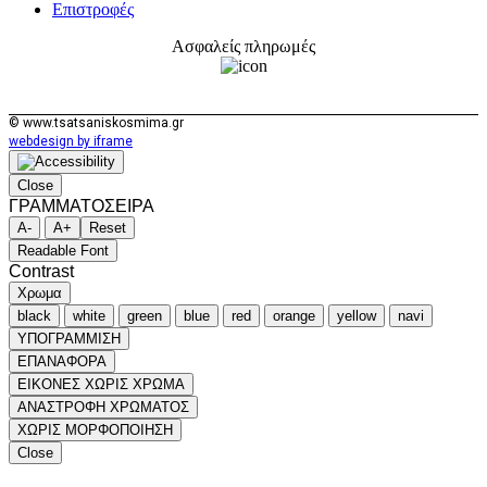
Επιστροφές
Ασφαλείς πληρωμές
© www.tsatsaniskosmima.gr
webdesign by iframe
Close
ΓΡΑΜΜΑΤΟΣΕΙΡΑ
A-
A+
Reset
Readable Font
Contrast
Χρωμα
black
white
green
blue
red
orange
yellow
navi
ΥΠΟΓΡΑΜΜΙΣΗ
ΕΠΑΝΑΦΟΡΑ
ΕΙΚΟΝΕΣ ΧΩΡΙΣ ΧΡΩΜΑ
ΑΝΑΣΤΡΟΦΗ ΧΡΩΜΑΤΟΣ
ΧΩΡΙΣ ΜΟΡΦΟΠΟΙΗΣΗ
Close