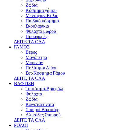
Ζώδια
Κόσμημα γάμου
Μενταγιόν-Κολιέ
Παιδικό κόσμημα
Σκουλαρίκια
Φυλαχτό μωρού
Προσφορές
ΔΕΙΤΕ ΤΑ ΟΛΑ
ΓΑΜΟΣ
Βέρες
Μονόπετρα
Μπριγιάν
Πολύτιμοι Λίθοι
Σετ-Κόσμημα Γάμου
ΔΕΙΤΕ ΤΑ ΟΛΑ
ΒΑΦΤΙΣΗ
Ταυτότητα-Βραχιόλι
Φυλαχτά
Ζώδια
Κωνσταντινάτα
Σταυροί Βάπτισης
Αλυσίδες Σταυρού
ΔΕΙΤΕ ΤΑ ΟΛΑ
ΡΟΛΟΙ