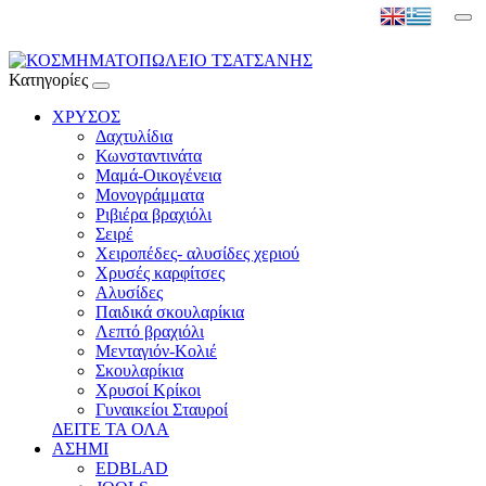
Κατηγορίες
ΧΡΥΣΟΣ
Δαχτυλίδια
Κωνσταντινάτα
Μαμά-Οικογένεια
Μονογράμματα
Ριβιέρα βραχιόλι
Σειρέ
Χειροπέδες- αλυσίδες χεριού
Χρυσές καρφίτσες
Αλυσίδες
Παιδικά σκουλαρίκια
Λεπτό βραχιόλι
Μενταγιόν-Κολιέ
Σκουλαρίκια
Χρυσοί Κρίκοι
Γυναικείοι Σταυροί
ΔΕΙΤΕ ΤΑ ΟΛΑ
ΑΣΗΜΙ
EDBLAD