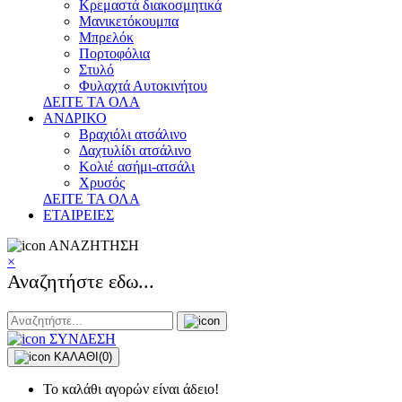
Κρεμαστά διακοσμητικά
Μανικετόκουμπα
Μπρελόκ
Πορτοφόλια
Στυλό
Φυλαχτά Αυτοκινήτου
ΔΕΙΤΕ ΤΑ ΟΛΑ
ΑΝΔΡΙΚΟ
Βραχιόλι ατσάλινο
Δαχτυλίδι ατσάλινο
Κολιέ ασήμι-ατσάλι
Χρυσός
ΔΕΙΤΕ ΤΑ ΟΛΑ
ΕΤΑΙΡΕΙΕΣ
ΑΝΑΖΗΤΗΣΗ
×
Αναζητήστε εδω...
ΣΥΝΔΕΣΗ
ΚΑΛΑΘΙ
(0)
Το καλάθι αγορών είναι άδειο!