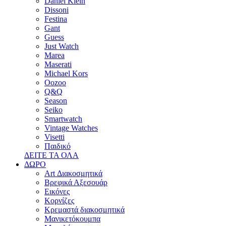
Daniel Klein
Dissoni
Festina
Gant
Guess
Just Watch
Marea
Maserati
Michael Kors
Oozoo
Q&Q
Season
Seiko
Smartwatch
Vintage Watches
Visetti
Παιδικό
ΔΕΙΤΕ ΤΑ ΟΛΑ
ΔΩΡΟ
Art Διακοσμητικά
Βρεφικά Αξεσουάρ
Εικόνες
Κορνίζες
Κρεμαστά διακοσμητικά
Μανικετόκουμπα