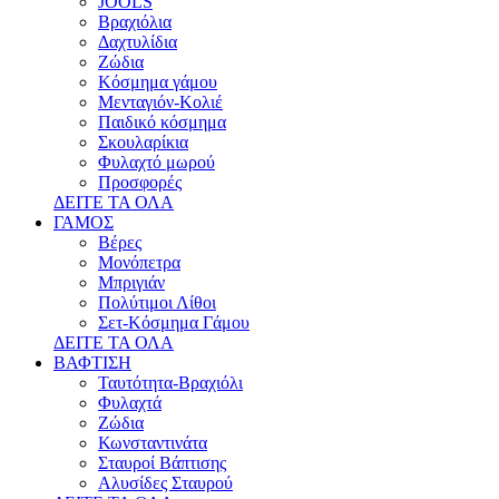
JOOLS
Βραχιόλια
Δαχτυλίδια
Ζώδια
Κόσμημα γάμου
Μενταγιόν-Κολιέ
Παιδικό κόσμημα
Σκουλαρίκια
Φυλαχτό μωρού
Προσφορές
ΔΕΙΤΕ ΤΑ ΟΛΑ
ΓΑΜΟΣ
Βέρες
Μονόπετρα
Μπριγιάν
Πολύτιμοι Λίθοι
Σετ-Κόσμημα Γάμου
ΔΕΙΤΕ ΤΑ ΟΛΑ
ΒΑΦΤΙΣΗ
Ταυτότητα-Βραχιόλι
Φυλαχτά
Ζώδια
Κωνσταντινάτα
Σταυροί Βάπτισης
Αλυσίδες Σταυρού