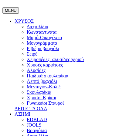
MENU
ΧΡΥΣΟΣ
Δαχτυλίδια
Κωνσταντινάτα
Μαμά-Οικογένεια
Μονογράμματα
Ριβιέρα βραχιόλι
Σειρέ
Χειροπέδες- αλυσίδες χεριού
Χρυσές καρφίτσες
Αλυσίδες
Παιδικά σκουλαρίκια
Λεπτό βραχιόλι
Μενταγιόν-Κολιέ
Σκουλαρίκια
Χρυσοί Κρίκοι
Γυναικείοι Σταυροί
ΔΕΙΤΕ ΤΑ ΟΛΑ
ΑΣΗΜΙ
EDBLAD
JOOLS
Βραχιόλια
Δαχτυλίδια