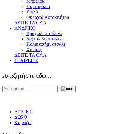
Μπρελόκ
Πορτοφόλια
Στυλό
Φυλαχτά Αυτοκινήτου
ΔΕΙΤΕ ΤΑ ΟΛΑ
ΑΝΔΡΙΚΟ
Βραχιόλι ατσάλινο
Δαχτυλίδι ατσάλινο
Κολιέ ασήμι-ατσάλι
Χρυσός
ΔΕΙΤΕ ΤΑ ΟΛΑ
ΕΤΑΙΡΕΙΕΣ
Αναζητήστε εδω...
ΑΡΧΙΚΗ
ΔΩΡΟ
Κορνίζες