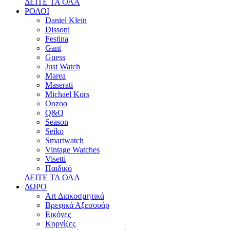
ΔΕΙΤΕ ΤΑ ΟΛΑ
ΡΟΛΟΙ
Daniel Klein
Dissoni
Festina
Gant
Guess
Just Watch
Marea
Maserati
Michael Kors
Oozoo
Q&Q
Season
Seiko
Smartwatch
Vintage Watches
Visetti
Παιδικό
ΔΕΙΤΕ ΤΑ ΟΛΑ
ΔΩΡΟ
Art Διακοσμητικά
Βρεφικά Αξεσουάρ
Εικόνες
Κορνίζες