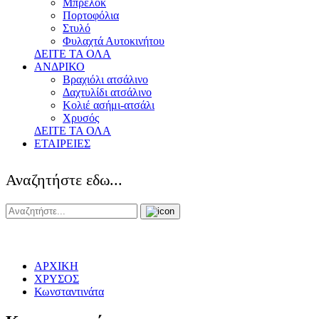
Μπρελόκ
Πορτοφόλια
Στυλό
Φυλαχτά Αυτοκινήτου
ΔΕΙΤΕ ΤΑ ΟΛΑ
ΑΝΔΡΙΚΟ
Βραχιόλι ατσάλινο
Δαχτυλίδι ατσάλινο
Κολιέ ασήμι-ατσάλι
Χρυσός
ΔΕΙΤΕ ΤΑ ΟΛΑ
ΕΤΑΙΡΕΙΕΣ
Αναζητήστε εδω...
ΑΡΧΙΚΗ
ΧΡΥΣΟΣ
Κωνσταντινάτα