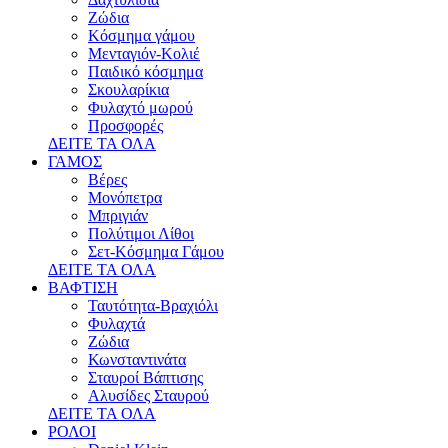
Ζώδια
Κόσμημα γάμου
Μενταγιόν-Κολιέ
Παιδικό κόσμημα
Σκουλαρίκια
Φυλαχτό μωρού
Προσφορές
ΔΕΙΤΕ ΤΑ ΟΛΑ
ΓΑΜΟΣ
Βέρες
Μονόπετρα
Μπριγιάν
Πολύτιμοι Λίθοι
Σετ-Κόσμημα Γάμου
ΔΕΙΤΕ ΤΑ ΟΛΑ
ΒΑΦΤΙΣΗ
Ταυτότητα-Βραχιόλι
Φυλαχτά
Ζώδια
Κωνσταντινάτα
Σταυροί Βάπτισης
Αλυσίδες Σταυρού
ΔΕΙΤΕ ΤΑ ΟΛΑ
ΡΟΛΟΙ