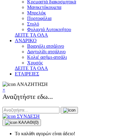
Κρεμαστά διακοσμητικά
Μανικετόκουμπα
Μπρελόκ
Πορτοφόλια
Στυλό
Φυλαχτά Αυτοκινήτου
ΔΕΙΤΕ ΤΑ ΟΛΑ
ΑΝΔΡΙΚΟ
Βραχιόλι ατσάλινο
Δαχτυλίδι ατσάλινο
Κολιέ ασήμι-ατσάλι
Χρυσός
ΔΕΙΤΕ ΤΑ ΟΛΑ
ΕΤΑΙΡΕΙΕΣ
ΑΝΑΖΗΤΗΣΗ
×
Αναζητήστε εδω...
ΣΥΝΔΕΣΗ
ΚΑΛΑΘΙ
(0)
Το καλάθι αγορών είναι άδειο!