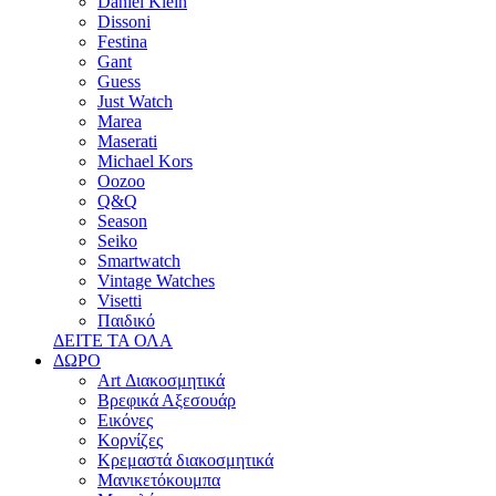
Daniel Klein
Dissoni
Festina
Gant
Guess
Just Watch
Marea
Maserati
Michael Kors
Oozoo
Q&Q
Season
Seiko
Smartwatch
Vintage Watches
Visetti
Παιδικό
ΔΕΙΤΕ ΤΑ ΟΛΑ
ΔΩΡΟ
Art Διακοσμητικά
Βρεφικά Αξεσουάρ
Εικόνες
Κορνίζες
Κρεμαστά διακοσμητικά
Μανικετόκουμπα