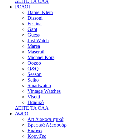
ΔΕΙΤΕ ΤΑ ΟΛΑ
ΡΟΛΟΙ
Daniel Klein
Dissoni
Festina
Gant
Guess
Just Watch
Marea
Maserati
Michael Kors
Oozoo
Q&Q
Season
Seiko
Smartwatch
Vintage Watches
Visetti
Παιδικό
ΔΕΙΤΕ ΤΑ ΟΛΑ
ΔΩΡΟ
Art Διακοσμητικά
Βρεφικά Αξεσουάρ
Εικόνες
Κορνίζες