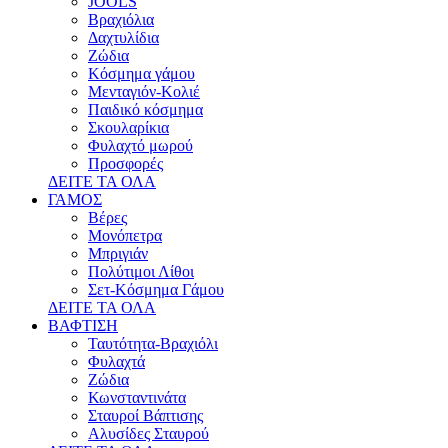
JOOLS
Βραχιόλια
Δαχτυλίδια
Ζώδια
Κόσμημα γάμου
Μενταγιόν-Κολιέ
Παιδικό κόσμημα
Σκουλαρίκια
Φυλαχτό μωρού
Προσφορές
ΔΕΙΤΕ ΤΑ ΟΛΑ
ΓΑΜΟΣ
Βέρες
Μονόπετρα
Μπριγιάν
Πολύτιμοι Λίθοι
Σετ-Κόσμημα Γάμου
ΔΕΙΤΕ ΤΑ ΟΛΑ
ΒΑΦΤΙΣΗ
Ταυτότητα-Βραχιόλι
Φυλαχτά
Ζώδια
Κωνσταντινάτα
Σταυροί Βάπτισης
Αλυσίδες Σταυρού