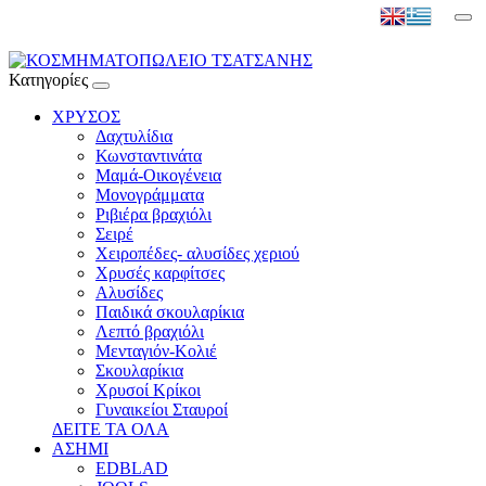
Κατηγορίες
ΧΡΥΣΟΣ
Δαχτυλίδια
Κωνσταντινάτα
Μαμά-Οικογένεια
Μονογράμματα
Ριβιέρα βραχιόλι
Σειρέ
Χειροπέδες- αλυσίδες χεριού
Χρυσές καρφίτσες
Αλυσίδες
Παιδικά σκουλαρίκια
Λεπτό βραχιόλι
Μενταγιόν-Κολιέ
Σκουλαρίκια
Χρυσοί Κρίκοι
Γυναικείοι Σταυροί
ΔΕΙΤΕ ΤΑ ΟΛΑ
ΑΣΗΜΙ
EDBLAD