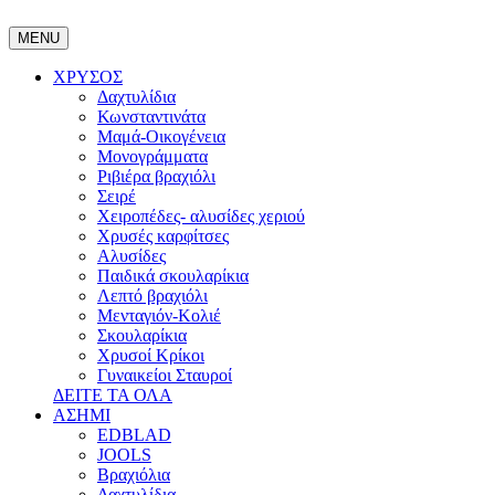
MENU
ΧΡΥΣΟΣ
Δαχτυλίδια
Κωνσταντινάτα
Μαμά-Οικογένεια
Μονογράμματα
Ριβιέρα βραχιόλι
Σειρέ
Χειροπέδες- αλυσίδες χεριού
Χρυσές καρφίτσες
Αλυσίδες
Παιδικά σκουλαρίκια
Λεπτό βραχιόλι
Μενταγιόν-Κολιέ
Σκουλαρίκια
Χρυσοί Κρίκοι
Γυναικείοι Σταυροί
ΔΕΙΤΕ ΤΑ ΟΛΑ
ΑΣΗΜΙ
EDBLAD
JOOLS
Βραχιόλια
Δαχτυλίδια