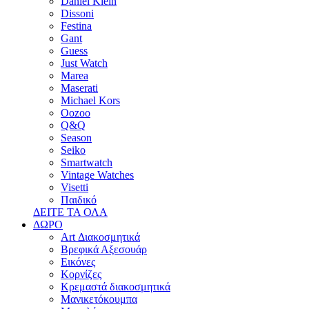
Daniel Klein
Dissoni
Festina
Gant
Guess
Just Watch
Marea
Maserati
Michael Kors
Oozoo
Q&Q
Season
Seiko
Smartwatch
Vintage Watches
Visetti
Παιδικό
ΔΕΙΤΕ ΤΑ ΟΛΑ
ΔΩΡΟ
Art Διακοσμητικά
Βρεφικά Αξεσουάρ
Εικόνες
Κορνίζες
Κρεμαστά διακοσμητικά
Μανικετόκουμπα