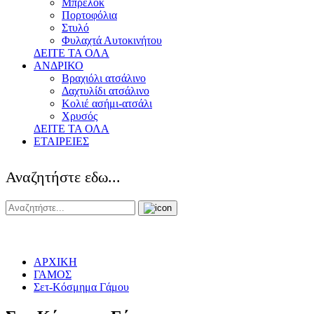
Μπρελόκ
Πορτοφόλια
Στυλό
Φυλαχτά Αυτοκινήτου
ΔΕΙΤΕ ΤΑ ΟΛΑ
ΑΝΔΡΙΚΟ
Βραχιόλι ατσάλινο
Δαχτυλίδι ατσάλινο
Κολιέ ασήμι-ατσάλι
Χρυσός
ΔΕΙΤΕ ΤΑ ΟΛΑ
ΕΤΑΙΡΕΙΕΣ
Αναζητήστε εδω...
ΑΡΧΙΚΗ
ΓΑΜΟΣ
Σετ-Κόσμημα Γάμου