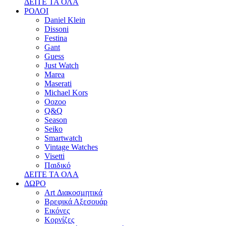
ΔΕΙΤΕ ΤΑ ΟΛΑ
ΡΟΛΟΙ
Daniel Klein
Dissoni
Festina
Gant
Guess
Just Watch
Marea
Maserati
Michael Kors
Oozoo
Q&Q
Season
Seiko
Smartwatch
Vintage Watches
Visetti
Παιδικό
ΔΕΙΤΕ ΤΑ ΟΛΑ
ΔΩΡΟ
Art Διακοσμητικά
Βρεφικά Αξεσουάρ
Εικόνες
Κορνίζες