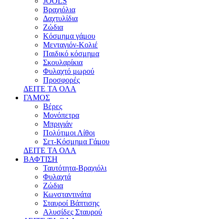
JOOLS
Βραχιόλια
Δαχτυλίδια
Ζώδια
Κόσμημα γάμου
Μενταγιόν-Κολιέ
Παιδικό κόσμημα
Σκουλαρίκια
Φυλαχτό μωρού
Προσφορές
ΔΕΙΤΕ ΤΑ ΟΛΑ
ΓΑΜΟΣ
Βέρες
Μονόπετρα
Μπριγιάν
Πολύτιμοι Λίθοι
Σετ-Κόσμημα Γάμου
ΔΕΙΤΕ ΤΑ ΟΛΑ
ΒΑΦΤΙΣΗ
Ταυτότητα-Βραχιόλι
Φυλαχτά
Ζώδια
Κωνσταντινάτα
Σταυροί Βάπτισης
Αλυσίδες Σταυρού