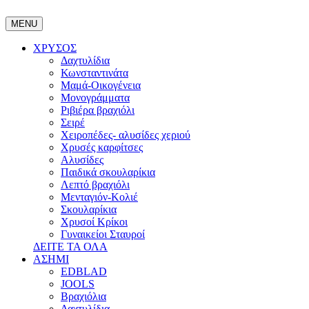
MENU
ΧΡΥΣΟΣ
Δαχτυλίδια
Κωνσταντινάτα
Μαμά-Οικογένεια
Μονογράμματα
Ριβιέρα βραχιόλι
Σειρέ
Χειροπέδες- αλυσίδες χεριού
Χρυσές καρφίτσες
Αλυσίδες
Παιδικά σκουλαρίκια
Λεπτό βραχιόλι
Μενταγιόν-Κολιέ
Σκουλαρίκια
Χρυσοί Κρίκοι
Γυναικείοι Σταυροί
ΔΕΙΤΕ ΤΑ ΟΛΑ
ΑΣΗΜΙ
EDBLAD
JOOLS
Βραχιόλια
Δαχτυλίδια