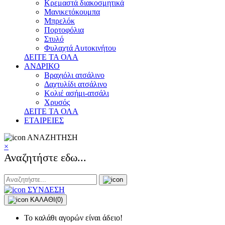
Κρεμαστά διακοσμητικά
Μανικετόκουμπα
Μπρελόκ
Πορτοφόλια
Στυλό
Φυλαχτά Αυτοκινήτου
ΔΕΙΤΕ ΤΑ ΟΛΑ
ΑΝΔΡΙΚΟ
Βραχιόλι ατσάλινο
Δαχτυλίδι ατσάλινο
Κολιέ ασήμι-ατσάλι
Χρυσός
ΔΕΙΤΕ ΤΑ ΟΛΑ
ΕΤΑΙΡΕΙΕΣ
ΑΝΑΖΗΤΗΣΗ
×
Αναζητήστε εδω...
ΣΥΝΔΕΣΗ
ΚΑΛΑΘΙ
(0)
Το καλάθι αγορών είναι άδειο!