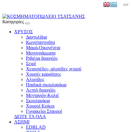
Κατηγορίες
ΧΡΥΣΟΣ
Δαχτυλίδια
Κωνσταντινάτα
Μαμά-Οικογένεια
Μονογράμματα
Ριβιέρα βραχιόλι
Σειρέ
Χειροπέδες- αλυσίδες χεριού
Χρυσές καρφίτσες
Αλυσίδες
Παιδικά σκουλαρίκια
Λεπτό βραχιόλι
Μενταγιόν-Κολιέ
Σκουλαρίκια
Χρυσοί Κρίκοι
Γυναικείοι Σταυροί
ΔΕΙΤΕ ΤΑ ΟΛΑ
ΑΣΗΜΙ
EDBLAD