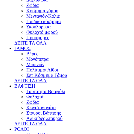
Ζώδια
Κόσμημα γάμου
Μενταγιόν-Κολιέ
Παιδικό κόσμημα
Σκουλαρίκια
Φυλαχτό μωρού
Προσφορές
ΔΕΙΤΕ ΤΑ ΟΛΑ
ΓΑΜΟΣ
Βέρες
Μονόπετρα
Μπριγιάν
Πολύτιμοι Λίθοι
Σετ-Κόσμημα Γάμου
ΔΕΙΤΕ ΤΑ ΟΛΑ
ΒΑΦΤΙΣΗ
Ταυτότητα-Βραχιόλι
Φυλαχτά
Ζώδια
Κωνσταντινάτα
Σταυροί Βάπτισης
Αλυσίδες Σταυρού
ΔΕΙΤΕ ΤΑ ΟΛΑ
ΡΟΛΟΙ