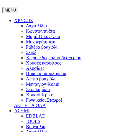
MENU
ΧΡΥΣΟΣ
Δαχτυλίδια
Κωνσταντινάτα
Μαμά-Οικογένεια
Μονογράμματα
Ριβιέρα βραχιόλι
Σειρέ
Χειροπέδες- αλυσίδες χεριού
Χρυσές καρφίτσες
Αλυσίδες
Παιδικά σκουλαρίκια
Λεπτό βραχιόλι
Μενταγιόν-Κολιέ
Σκουλαρίκια
Χρυσοί Κρίκοι
Γυναικείοι Σταυροί
ΔΕΙΤΕ ΤΑ ΟΛΑ
ΑΣΗΜΙ
EDBLAD
JOOLS
Βραχιόλια
Δαχτυλίδια