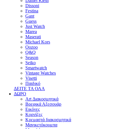
Daniel Klein
Dissoni
Festina
Gant
Guess
Just Watch
Marea
Maserati
Michael Kors
Oozoo
Q&Q
Season
Seiko
Smartwatch
Vintage Watches
Visetti
Παιδικό
ΔΕΙΤΕ ΤΑ ΟΛΑ
ΔΩΡΟ
Art Διακοσμητικά
Βρεφικά Αξεσουάρ
Εικόνες
Κορνίζες
Κρεμαστά διακοσμητικά
Μανικετόκουμπα