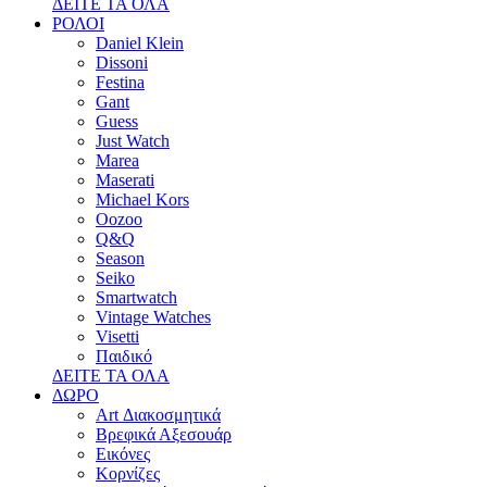
ΔΕΙΤΕ ΤΑ ΟΛΑ
ΡΟΛΟΙ
Daniel Klein
Dissoni
Festina
Gant
Guess
Just Watch
Marea
Maserati
Michael Kors
Oozoo
Q&Q
Season
Seiko
Smartwatch
Vintage Watches
Visetti
Παιδικό
ΔΕΙΤΕ ΤΑ ΟΛΑ
ΔΩΡΟ
Art Διακοσμητικά
Βρεφικά Αξεσουάρ
Εικόνες
Κορνίζες