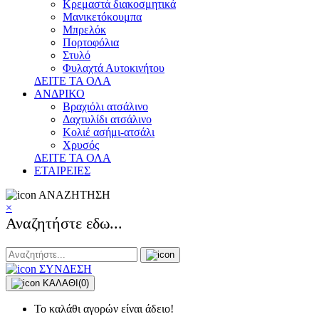
Κρεμαστά διακοσμητικά
Μανικετόκουμπα
Μπρελόκ
Πορτοφόλια
Στυλό
Φυλαχτά Αυτοκινήτου
ΔΕΙΤΕ ΤΑ ΟΛΑ
ΑΝΔΡΙΚΟ
Βραχιόλι ατσάλινο
Δαχτυλίδι ατσάλινο
Κολιέ ασήμι-ατσάλι
Χρυσός
ΔΕΙΤΕ ΤΑ ΟΛΑ
ΕΤΑΙΡΕΙΕΣ
ΑΝΑΖΗΤΗΣΗ
×
Αναζητήστε εδω...
ΣΥΝΔΕΣΗ
ΚΑΛΑΘΙ
(0)
Το καλάθι αγορών είναι άδειο!