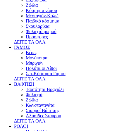
Ζώδια
Κόσμημα γάμου
Μενταγιόν-Κολιέ
Παιδικό κόσμημα
Σκουλαρίκια
Φυλαχτό μωρού
Προσφορές
ΔΕΙΤΕ ΤΑ ΟΛΑ
ΓΑΜΟΣ
Βέρες
Μονόπετρα
Μπριγιάν
Πολύτιμοι Λίθοι
Σετ-Κόσμημα Γάμου
ΔΕΙΤΕ ΤΑ ΟΛΑ
ΒΑΦΤΙΣΗ
Ταυτότητα-Βραχιόλι
Φυλαχτά
Ζώδια
Κωνσταντινάτα
Σταυροί Βάπτισης
Αλυσίδες Σταυρού
ΔΕΙΤΕ ΤΑ ΟΛΑ
ΡΟΛΟΙ