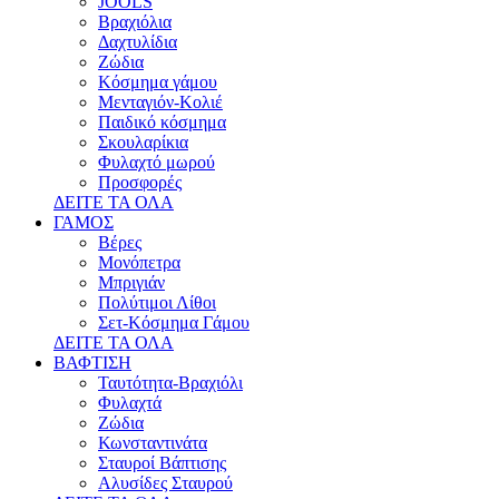
JOOLS
Βραχιόλια
Δαχτυλίδια
Ζώδια
Κόσμημα γάμου
Μενταγιόν-Κολιέ
Παιδικό κόσμημα
Σκουλαρίκια
Φυλαχτό μωρού
Προσφορές
ΔΕΙΤΕ ΤΑ ΟΛΑ
ΓΑΜΟΣ
Βέρες
Μονόπετρα
Μπριγιάν
Πολύτιμοι Λίθοι
Σετ-Κόσμημα Γάμου
ΔΕΙΤΕ ΤΑ ΟΛΑ
ΒΑΦΤΙΣΗ
Ταυτότητα-Βραχιόλι
Φυλαχτά
Ζώδια
Κωνσταντινάτα
Σταυροί Βάπτισης
Αλυσίδες Σταυρού