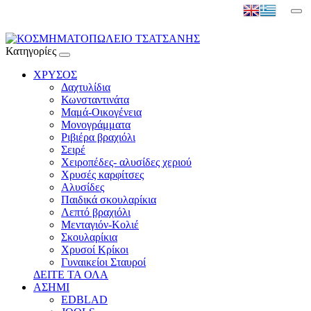
Κατηγορίες
ΧΡΥΣΟΣ
Δαχτυλίδια
Κωνσταντινάτα
Μαμά-Οικογένεια
Μονογράμματα
Ριβιέρα βραχιόλι
Σειρέ
Χειροπέδες- αλυσίδες χεριού
Χρυσές καρφίτσες
Αλυσίδες
Παιδικά σκουλαρίκια
Λεπτό βραχιόλι
Μενταγιόν-Κολιέ
Σκουλαρίκια
Χρυσοί Κρίκοι
Γυναικείοι Σταυροί
ΔΕΙΤΕ ΤΑ ΟΛΑ
ΑΣΗΜΙ
EDBLAD