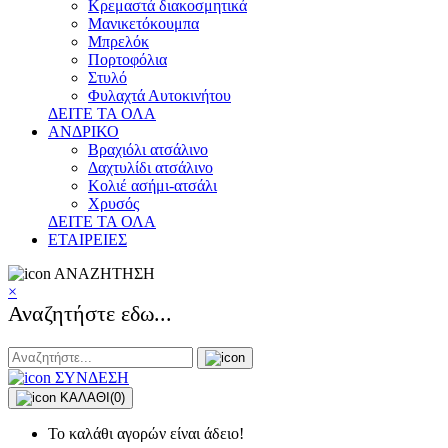
Κρεμαστά διακοσμητικά
Μανικετόκουμπα
Μπρελόκ
Πορτοφόλια
Στυλό
Φυλαχτά Αυτοκινήτου
ΔΕΙΤΕ ΤΑ ΟΛΑ
ΑΝΔΡΙΚΟ
Βραχιόλι ατσάλινο
Δαχτυλίδι ατσάλινο
Κολιέ ασήμι-ατσάλι
Χρυσός
ΔΕΙΤΕ ΤΑ ΟΛΑ
ΕΤΑΙΡΕΙΕΣ
ΑΝΑΖΗΤΗΣΗ
×
Αναζητήστε εδω...
ΣΥΝΔΕΣΗ
ΚΑΛΑΘΙ
(0)
Το καλάθι αγορών είναι άδειο!