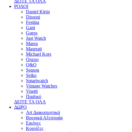
ΔΕΙΤΕ ΤΑ ΟΛΑ
ΡΟΛΟΙ
Daniel Klein
Dissoni
Festina
Gant
Guess
Just Watch
Marea
Maserati
Michael Kors
Oozoo
Q&Q
Season
Seiko
Smartwatch
Vintage Watches
Visetti
Παιδικό
ΔΕΙΤΕ ΤΑ ΟΛΑ
ΔΩΡΟ
Art Διακοσμητικά
Βρεφικά Αξεσουάρ
Εικόνες
Κορνίζες