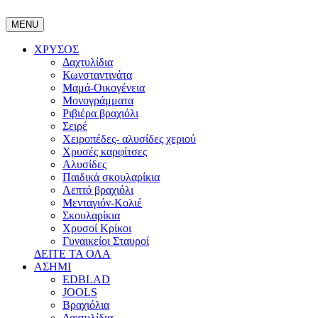
MENU
ΧΡΥΣΟΣ
Δαχτυλίδια
Κωνσταντινάτα
Μαμά-Οικογένεια
Μονογράμματα
Ριβιέρα βραχιόλι
Σειρέ
Χειροπέδες- αλυσίδες χεριού
Χρυσές καρφίτσες
Αλυσίδες
Παιδικά σκουλαρίκια
Λεπτό βραχιόλι
Μενταγιόν-Κολιέ
Σκουλαρίκια
Χρυσοί Κρίκοι
Γυναικείοι Σταυροί
ΔΕΙΤΕ ΤΑ ΟΛΑ
ΑΣΗΜΙ
EDBLAD
JOOLS
Βραχιόλια
Δαχτυλίδια