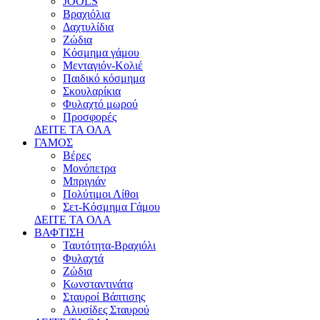
JOOLS
Βραχιόλια
Δαχτυλίδια
Ζώδια
Κόσμημα γάμου
Μενταγιόν-Κολιέ
Παιδικό κόσμημα
Σκουλαρίκια
Φυλαχτό μωρού
Προσφορές
ΔΕΙΤΕ ΤΑ ΟΛΑ
ΓΑΜΟΣ
Βέρες
Μονόπετρα
Μπριγιάν
Πολύτιμοι Λίθοι
Σετ-Κόσμημα Γάμου
ΔΕΙΤΕ ΤΑ ΟΛΑ
ΒΑΦΤΙΣΗ
Ταυτότητα-Βραχιόλι
Φυλαχτά
Ζώδια
Κωνσταντινάτα
Σταυροί Βάπτισης
Αλυσίδες Σταυρού