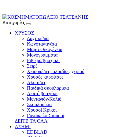
Κατηγορίες
ΧΡΥΣΟΣ
Δαχτυλίδια
Κωνσταντινάτα
Μαμά-Οικογένεια
Μονογράμματα
Ριβιέρα βραχιόλι
Σειρέ
Χειροπέδες- αλυσίδες χεριού
Χρυσές καρφίτσες
Αλυσίδες
Παιδικά σκουλαρίκια
Λεπτό βραχιόλι
Μενταγιόν-Κολιέ
Σκουλαρίκια
Χρυσοί Κρίκοι
Γυναικείοι Σταυροί
ΔΕΙΤΕ ΤΑ ΟΛΑ
ΑΣΗΜΙ
EDBLAD