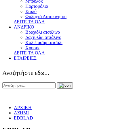
Μπρελόκ
Πορτοφόλια
Στυλό
Φυλαχτά Αυτοκινήτου
ΔΕΙΤΕ ΤΑ ΟΛΑ
ΑΝΔΡΙΚΟ
Βραχιόλι ατσάλινο
Δαχτυλίδι ατσάλινο
Κολιέ ασήμι-ατσάλι
Χρυσός
ΔΕΙΤΕ ΤΑ ΟΛΑ
ΕΤΑΙΡΕΙΕΣ
Αναζητήστε εδω...
ΑΡΧΙΚΗ
ΑΣΗΜΙ
EDBLAD