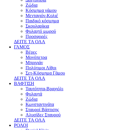
Ζώδια
Κόσμημα γάμου
Μενταγιόν-Κολιέ
Παιδικό κόσμημα
Σκουλαρίκια
Φυλαχτό μωρού
Προσφορές
ΔΕΙΤΕ ΤΑ ΟΛΑ
ΓΑΜΟΣ
Βέρες
Μονόπετρα
Μπριγιάν
Πολύτιμοι Λίθοι
Σετ-Κόσμημα Γάμου
ΔΕΙΤΕ ΤΑ ΟΛΑ
ΒΑΦΤΙΣΗ
Ταυτότητα-Βραχιόλι
Φυλαχτά
Ζώδια
Κωνσταντινάτα
Σταυροί Βάπτισης
Αλυσίδες Σταυρού
ΔΕΙΤΕ ΤΑ ΟΛΑ
ΡΟΛΟΙ