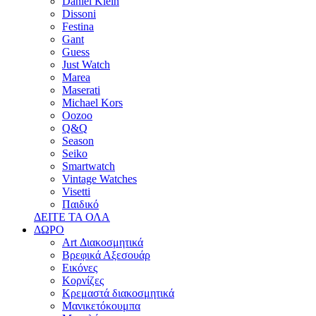
Daniel Klein
Dissoni
Festina
Gant
Guess
Just Watch
Marea
Maserati
Michael Kors
Oozoo
Q&Q
Season
Seiko
Smartwatch
Vintage Watches
Visetti
Παιδικό
ΔΕΙΤΕ ΤΑ ΟΛΑ
ΔΩΡΟ
Art Διακοσμητικά
Βρεφικά Αξεσουάρ
Εικόνες
Κορνίζες
Κρεμαστά διακοσμητικά
Μανικετόκουμπα