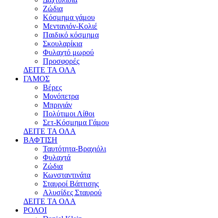
Ζώδια
Κόσμημα γάμου
Μενταγιόν-Κολιέ
Παιδικό κόσμημα
Σκουλαρίκια
Φυλαχτό μωρού
Προσφορές
ΔΕΙΤΕ ΤΑ ΟΛΑ
ΓΑΜΟΣ
Βέρες
Μονόπετρα
Μπριγιάν
Πολύτιμοι Λίθοι
Σετ-Κόσμημα Γάμου
ΔΕΙΤΕ ΤΑ ΟΛΑ
ΒΑΦΤΙΣΗ
Ταυτότητα-Βραχιόλι
Φυλαχτά
Ζώδια
Κωνσταντινάτα
Σταυροί Βάπτισης
Αλυσίδες Σταυρού
ΔΕΙΤΕ ΤΑ ΟΛΑ
ΡΟΛΟΙ