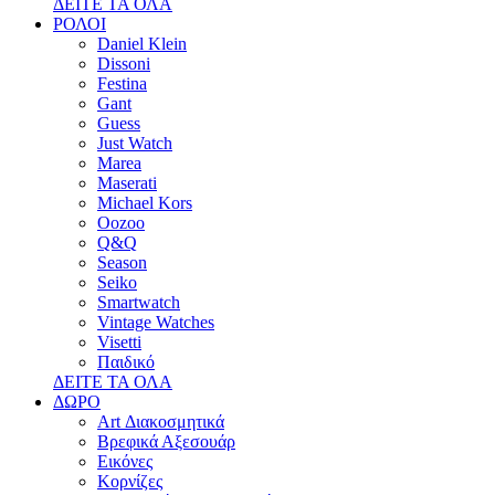
ΔΕΙΤΕ ΤΑ ΟΛΑ
ΡΟΛΟΙ
Daniel Klein
Dissoni
Festina
Gant
Guess
Just Watch
Marea
Maserati
Michael Kors
Oozoo
Q&Q
Season
Seiko
Smartwatch
Vintage Watches
Visetti
Παιδικό
ΔΕΙΤΕ ΤΑ ΟΛΑ
ΔΩΡΟ
Art Διακοσμητικά
Βρεφικά Αξεσουάρ
Εικόνες
Κορνίζες