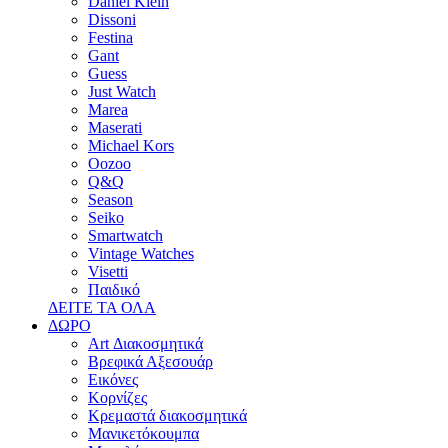
Daniel Klein
Dissoni
Festina
Gant
Guess
Just Watch
Marea
Maserati
Michael Kors
Oozoo
Q&Q
Season
Seiko
Smartwatch
Vintage Watches
Visetti
Παιδικό
ΔΕΙΤΕ ΤΑ ΟΛΑ
ΔΩΡΟ
Art Διακοσμητικά
Βρεφικά Αξεσουάρ
Εικόνες
Κορνίζες
Κρεμαστά διακοσμητικά
Μανικετόκουμπα