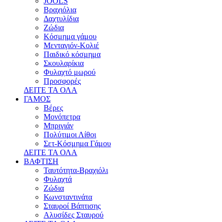
JOOLS
Βραχιόλια
Δαχτυλίδια
Ζώδια
Κόσμημα γάμου
Μενταγιόν-Κολιέ
Παιδικό κόσμημα
Σκουλαρίκια
Φυλαχτό μωρού
Προσφορές
ΔΕΙΤΕ ΤΑ ΟΛΑ
ΓΑΜΟΣ
Βέρες
Μονόπετρα
Μπριγιάν
Πολύτιμοι Λίθοι
Σετ-Κόσμημα Γάμου
ΔΕΙΤΕ ΤΑ ΟΛΑ
ΒΑΦΤΙΣΗ
Ταυτότητα-Βραχιόλι
Φυλαχτά
Ζώδια
Κωνσταντινάτα
Σταυροί Βάπτισης
Αλυσίδες Σταυρού