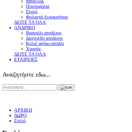
Μπρελόκ
Πορτοφόλια
Στυλό
Φυλαχτά Αυτοκινήτου
ΔΕΙΤΕ ΤΑ ΟΛΑ
ΑΝΔΡΙΚΟ
Βραχιόλι ατσάλινο
Δαχτυλίδι ατσάλινο
Κολιέ ασήμι-ατσάλι
Χρυσός
ΔΕΙΤΕ ΤΑ ΟΛΑ
ΕΤΑΙΡΕΙΕΣ
Αναζητήστε εδω...
ΑΡΧΙΚΗ
ΔΩΡΟ
Στυλό