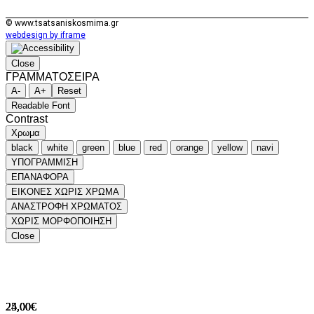
© www.tsatsaniskosmima.gr
webdesign by iframe
Close
ΓΡΑΜΜΑΤΟΣΕΙΡΑ
A-
A+
Reset
Readable Font
Contrast
Χρωμα
black
white
green
blue
red
orange
yellow
navi
ΥΠΟΓΡΑΜΜΙΣΗ
ΕΠΑΝΑΦΟΡΑ
ΕΙΚΟΝΕΣ ΧΩΡΙΣ ΧΡΩΜΑ
ΑΝΑΣΤΡΟΦΗ ΧΡΩΜΑΤΟΣ
ΧΩΡΙΣ ΜΟΡΦΟΠΟΙΗΣΗ
Close
24,00€
24,00€
25,00€
25,00€