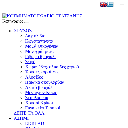
Κατηγορίες
ΧΡΥΣΟΣ
Δαχτυλίδια
Κωνσταντινάτα
Μαμά-Οικογένεια
Μονογράμματα
Ριβιέρα βραχιόλι
Σειρέ
Χειροπέδες- αλυσίδες χεριού
Χρυσές καρφίτσες
Αλυσίδες
Παιδικά σκουλαρίκια
Λεπτό βραχιόλι
Μενταγιόν-Κολιέ
Σκουλαρίκια
Χρυσοί Κρίκοι
Γυναικείοι Σταυροί
ΔΕΙΤΕ ΤΑ ΟΛΑ
ΑΣΗΜΙ
EDBLAD