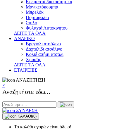
Κρεμαστά διακοσμητικά
Μανικετόκουμπα
Μπρελόκ
Πορτοφόλια
Στυλό
Φυλαχτά Αυτοκινήτου
ΔΕΙΤΕ ΤΑ ΟΛΑ
ΑΝΔΡΙΚΟ
Βραχιόλι ατσάλινο
Δαχτυλίδι ατσάλινο
Κολιέ ασήμι-ατσάλι
Χρυσός
ΔΕΙΤΕ ΤΑ ΟΛΑ
ΕΤΑΙΡΕΙΕΣ
ΑΝΑΖΗΤΗΣΗ
×
Αναζητήστε εδω...
ΣΥΝΔΕΣΗ
ΚΑΛΑΘΙ
(0)
Το καλάθι αγορών είναι άδειο!