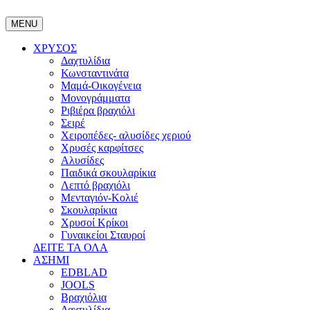
MENU
ΧΡΥΣΟΣ
Δαχτυλίδια
Κωνσταντινάτα
Μαμά-Οικογένεια
Μονογράμματα
Ριβιέρα βραχιόλι
Σειρέ
Χειροπέδες- αλυσίδες χεριού
Χρυσές καρφίτσες
Αλυσίδες
Παιδικά σκουλαρίκια
Λεπτό βραχιόλι
Μενταγιόν-Κολιέ
Σκουλαρίκια
Χρυσοί Κρίκοι
Γυναικείοι Σταυροί
ΔΕΙΤΕ ΤΑ ΟΛΑ
ΑΣΗΜΙ
EDBLAD
JOOLS
Βραχιόλια
Δαχτυλίδια