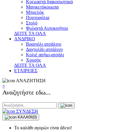
Κρεμαστά διακοσμητικά
Μανικετόκουμπα
Μπρελόκ
Πορτοφόλια
Στυλό
Φυλαχτά Αυτοκινήτου
ΔΕΙΤΕ ΤΑ ΟΛΑ
ΑΝΔΡΙΚΟ
Βραχιόλι ατσάλινο
Δαχτυλίδι ατσάλινο
Κολιέ ασήμι-ατσάλι
Χρυσός
ΔΕΙΤΕ ΤΑ ΟΛΑ
ΕΤΑΙΡΕΙΕΣ
ΑΝΑΖΗΤΗΣΗ
×
Αναζητήστε εδω...
ΣΥΝΔΕΣΗ
ΚΑΛΑΘΙ
(0)
Το καλάθι αγορών είναι άδειο!