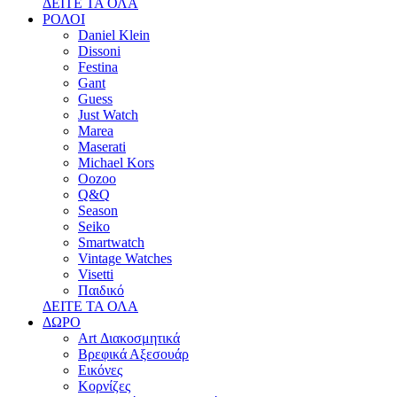
ΔΕΙΤΕ ΤΑ ΟΛΑ
ΡΟΛΟΙ
Daniel Klein
Dissoni
Festina
Gant
Guess
Just Watch
Marea
Maserati
Michael Kors
Oozoo
Q&Q
Season
Seiko
Smartwatch
Vintage Watches
Visetti
Παιδικό
ΔΕΙΤΕ ΤΑ ΟΛΑ
ΔΩΡΟ
Art Διακοσμητικά
Βρεφικά Αξεσουάρ
Εικόνες
Κορνίζες