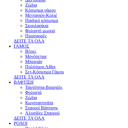
Ζώδια
Κόσμημα γάμου
Μενταγιόν-Κολιέ
Παιδικό κόσμημα
Σκουλαρίκια
Φυλαχτό μωρού
Προσφορές
ΔΕΙΤΕ ΤΑ ΟΛΑ
ΓΑΜΟΣ
Βέρες
Μονόπετρα
Μπριγιάν
Πολύτιμοι Λίθοι
Σετ-Κόσμημα Γάμου
ΔΕΙΤΕ ΤΑ ΟΛΑ
ΒΑΦΤΙΣΗ
Ταυτότητα-Βραχιόλι
Φυλαχτά
Ζώδια
Κωνσταντινάτα
Σταυροί Βάπτισης
Αλυσίδες Σταυρού
ΔΕΙΤΕ ΤΑ ΟΛΑ
ΡΟΛΟΙ