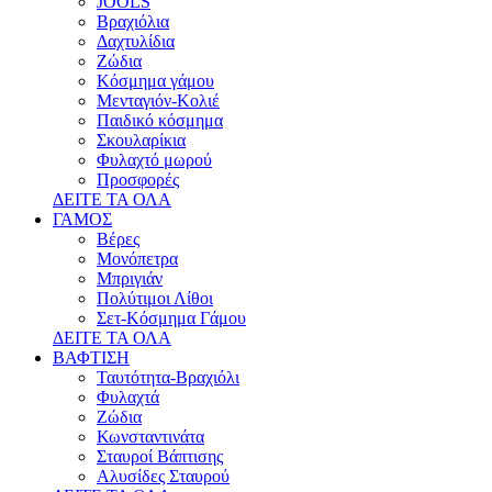
JOOLS
Βραχιόλια
Δαχτυλίδια
Ζώδια
Κόσμημα γάμου
Μενταγιόν-Κολιέ
Παιδικό κόσμημα
Σκουλαρίκια
Φυλαχτό μωρού
Προσφορές
ΔΕΙΤΕ ΤΑ ΟΛΑ
ΓΑΜΟΣ
Βέρες
Μονόπετρα
Μπριγιάν
Πολύτιμοι Λίθοι
Σετ-Κόσμημα Γάμου
ΔΕΙΤΕ ΤΑ ΟΛΑ
ΒΑΦΤΙΣΗ
Ταυτότητα-Βραχιόλι
Φυλαχτά
Ζώδια
Κωνσταντινάτα
Σταυροί Βάπτισης
Αλυσίδες Σταυρού