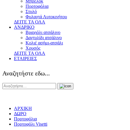
Μπρελόκ
Πορτοφόλια
Στυλό
Φυλαχτά Αυτοκινήτου
ΔΕΙΤΕ ΤΑ ΟΛΑ
ΑΝΔΡΙΚΟ
Βραχιόλι ατσάλινο
Δαχτυλίδι ατσάλινο
Κολιέ ασήμι-ατσάλι
Χρυσός
ΔΕΙΤΕ ΤΑ ΟΛΑ
ΕΤΑΙΡΕΙΕΣ
Αναζητήστε εδω...
ΑΡΧΙΚΗ
ΔΩΡΟ
Πορτοφόλια
Πορτοφόλι Visetti