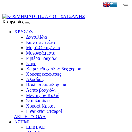
Κατηγορίες
ΧΡΥΣΟΣ
Δαχτυλίδια
Κωνσταντινάτα
Μαμά-Οικογένεια
Μονογράμματα
Ριβιέρα βραχιόλι
Σειρέ
Χειροπέδες- αλυσίδες χεριού
Χρυσές καρφίτσες
Αλυσίδες
Παιδικά σκουλαρίκια
Λεπτό βραχιόλι
Μενταγιόν-Κολιέ
Σκουλαρίκια
Χρυσοί Κρίκοι
Γυναικείοι Σταυροί
ΔΕΙΤΕ ΤΑ ΟΛΑ
ΑΣΗΜΙ
EDBLAD