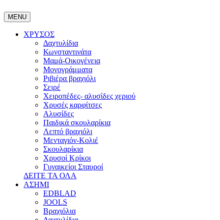
MENU
ΧΡΥΣΟΣ
Δαχτυλίδια
Κωνσταντινάτα
Μαμά-Οικογένεια
Μονογράμματα
Ριβιέρα βραχιόλι
Σειρέ
Χειροπέδες- αλυσίδες χεριού
Χρυσές καρφίτσες
Αλυσίδες
Παιδικά σκουλαρίκια
Λεπτό βραχιόλι
Μενταγιόν-Κολιέ
Σκουλαρίκια
Χρυσοί Κρίκοι
Γυναικείοι Σταυροί
ΔΕΙΤΕ ΤΑ ΟΛΑ
ΑΣΗΜΙ
EDBLAD
JOOLS
Βραχιόλια
Δαχτυλίδια