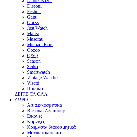
Daniel Klein
Dissoni
Festina
Gant
Guess
Just Watch
Marea
Maserati
Michael Kors
Oozoo
Q&Q
Season
Seiko
Smartwatch
Vintage Watches
Visetti
Παιδικό
ΔΕΙΤΕ ΤΑ ΟΛΑ
ΔΩΡΟ
Art Διακοσμητικά
Βρεφικά Αξεσουάρ
Εικόνες
Κορνίζες
Κρεμαστά διακοσμητικά
Μανικετόκουμπα